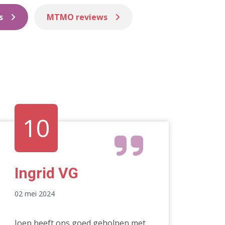
s
MTMO reviews
10
Ingrid VG
02 mei 2024
Joep heeft ons goed geholpen met