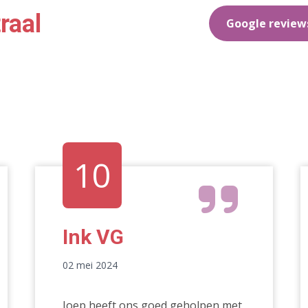
raal
Google review
10
Ink VG
02 mei 2024
Joep heeft ons goed geholpen met