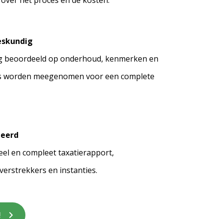
d over het proces en de kosten.
deskundig
g beoordeeld op onderhoud, kenmerken en
tails worden meegenomen voor een complete
deerd
eel en compleet taxatierapport,
verstrekkers en instanties.
!