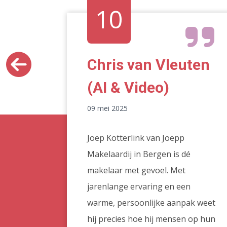
10
Chris van Vleuten
(AI & Video)
09 mei 2025
lpen met
catie
Joep Kotterlink van Joepp
s goed
Makelaardij in Bergen is dé
makelaar met gevoel. Met
d en
jarenlange ervaring en een
epp
warme, persoonlijke aanpak weet
hij precies hoe hij mensen op hun