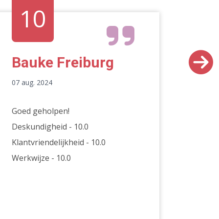
10
9
Bauke Freiburg
A.A
07 aug. 2024
04 aug.
Goed geholpen!
Zeer s
Deskundigheid - 10.0
klantv
Klantvriendelijkheid - 10.0
uiters
Werkwijze - 10.0
Deskun
Klantvr
Werkwi