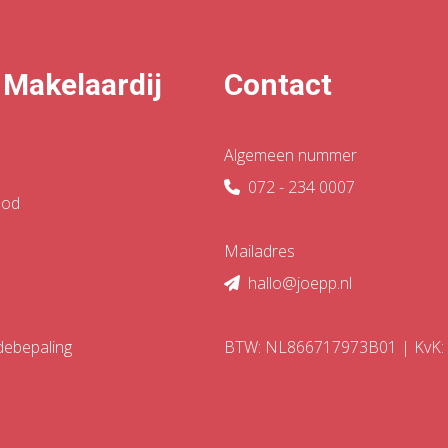
 Makelaardij
Contact
Algemeen nummer
072 - 234 0007
bod
Mailadres
hallo@joepp.nl
debepaling
BTW: NL866717973B01 | KvK: