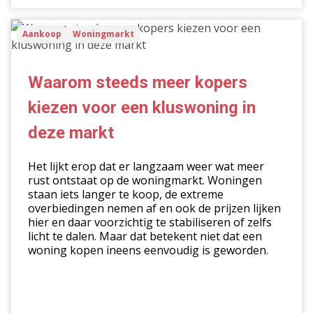
Waarom
Aankoop
Woningmarkt
steeds
meer
kopers
Waarom steeds meer kopers
kiezen
kiezen voor een kluswoning in
voor
een
deze markt
kluswoning
in
Het lijkt erop dat er langzaam weer wat meer
deze
rust ontstaat op de woningmarkt. Woningen
staan iets langer te koop, de extreme
markt
overbiedingen nemen af en ook de prijzen lijken
hier en daar voorzichtig te stabiliseren of zelfs
licht te dalen. Maar dat betekent niet dat een
woning kopen ineens eenvoudig is geworden.