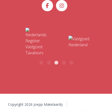
Joepp Makelaardij
hallo@joepp.nl
Raadhuisstraat 4
1861 KS Bergen
BTW: NL866717973B01 | KvK: 70061637
Copyright 2026 Joepp Makelaardij