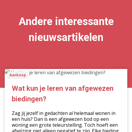
Andere interessante
nieuwsartikelen
Wat
Aankoop
kun
je
Wat kun je leren van afgewezen
leren
biedingen?
van
afgewezen
Zag jij jezelf in gedachten al helemaal wonen in
biedingen?
een huis? Dan is een afgewezen bod op een
woning een grote teleurstelling. Toch hoeft een
afwijzing niet alleen negatief te zijn. Elke bieding