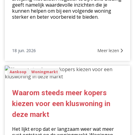
geeft namelijk waardevolle inzichten die je
kunnen helpen om bij een volgende woning
sterker en beter voorbereid te bieden.
18 jun. 2026
Meer lezen
Waarom
Aankoop
Woningmarkt
steeds
meer
kopers
Waarom steeds meer kopers
kiezen
kiezen voor een kluswoning in
voor
een
deze markt
kluswoning
in
Het lijkt erop dat er langzaam weer wat meer
deze