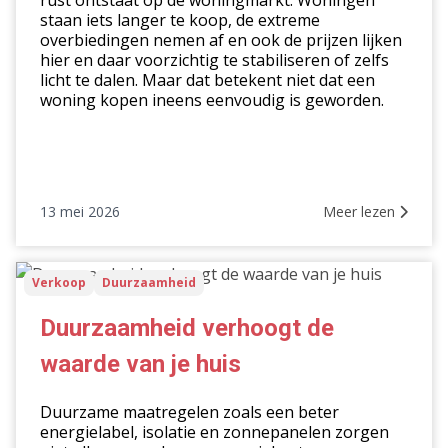
rust ontstaat op de woningmarkt. Woningen
staan iets langer te koop, de extreme
markt
overbiedingen nemen af en ook de prijzen lijken
hier en daar voorzichtig te stabiliseren of zelfs
licht te dalen. Maar dat betekent niet dat een
woning kopen ineens eenvoudig is geworden.
13 mei 2026
Meer lezen
Duurzaamheid
Verkoop
Duurzaamheid
verhoogt
de
Duurzaamheid verhoogt de
waarde
waarde van je huis
van
je
Duurzame maatregelen zoals een beter
huis
energielabel, isolatie en zonnepanelen zorgen